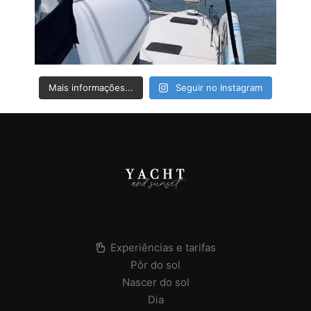
Mais informações...
Seguir no Instagram
Experiências e tarifas
Pôr do sol
Nascer do sol
Dia