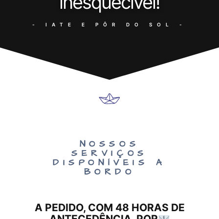
inesquecível!
- IATE E PÔR DO SOL -
NOSSOS
SERVIÇOS
DISPONÍVEIS A
BORDO
A PEDIDO, COM 48 HORAS DE
ANTECEDÊNCIA, POR