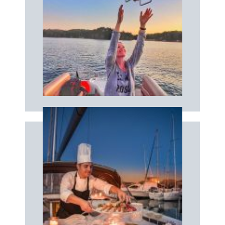
Livro
depuis les airs !
Une séance photos & vidéos unique
DRONE
Livro
à sua medida
Desfrute de um brunch, almoço ou jantar