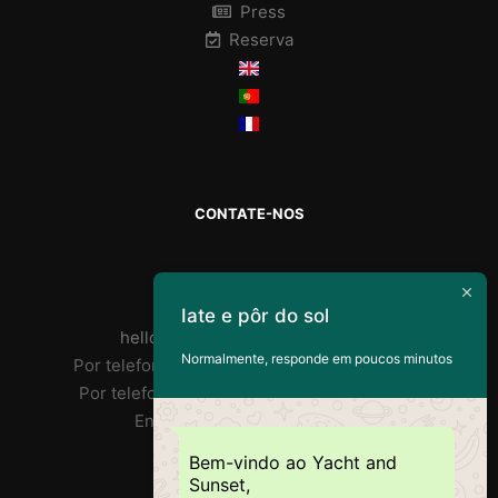
Press
Reserva
CONTATE-NOS
Por correio :
Iate e pôr do sol
helloyachtandsunset@gmail.com
Normalmente, responde em poucos minutos
Por telefone José : FR/PT +33 7 85 31 90 73
Por telefone Ricardo: PT +351 918 359 406
Endereço: Doca Do Alcântara
Bem-vindo ao Yacht and
RNAT : 1020/2019
Sunset,