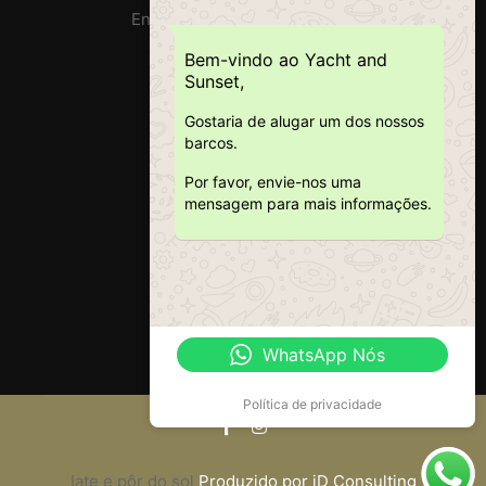
Endereço: Doca Do Alcântara
Bem-vindo ao Yacht and
RNAT : 1020/2019
Sunset,
Gostaria de alugar um dos nossos
barcos.
Por favor, envie-nos uma
mensagem para mais informações.
WhatsApp Nós
Política de privacidade
Iate e pôr do sol
Produzido por iD Consulting