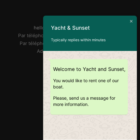
Par mail :
Yacht & Sunset
helloyachtandsunset@gmail.com
Par téléphone José : FR/PT +33 7 85 31 90 73
Typically replies within minutes
Par téléphone Ricardo : EN +351 918 359 406
Adresse : Doca Do Alcântara
RNAT : 1020/2019
Welcome to Yacht and Sunset,
You would like to rent one of our
boat.
Please, send us a message for
more information.