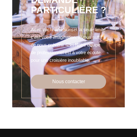
PARTICULIÈRE ?
Avec yacht and Sunset la seule limite
c’est votre imagination. Il vous suffit
de nous prévenir 48H Notre équipe
de professionnel est à votre écoute
pour une croisière inoubliable.
Nous contacter